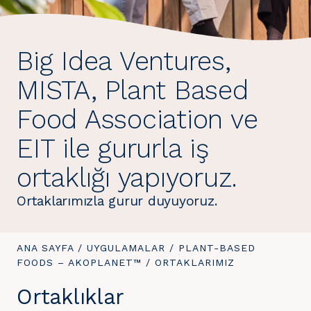
Big Idea Ventures,
MISTA, Plant Based
Food Association ve
EIT ile gururla iş
ortaklığı yapıyoruz.
Ortaklarımızla gurur duyuyoruz.
BURADASINIZ:
ANA SAYFA
/
UYGULAMALAR
/
PLANT-BASED
FOODS – AKOPLANET™
/
BURADASINIZ:
ORTAKLARIMIZ
Ortaklıklar