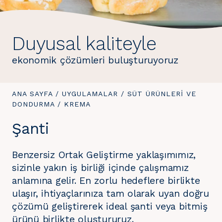
Duyusal kaliteyle
ekonomik çözümleri buluşturuyoruz
BURADASINIZ:
ANA SAYFA
/
UYGULAMALAR
/
SÜT ÜRÜNLERI VE
DONDURMA
/
BURADASINIZ:
KREMA
Şanti
Benzersiz Ortak Geliştirme yaklaşımımız,
sizinle yakın iş birliği içinde çalışmamız
anlamına gelir. En zorlu hedeflere birlikte
ulaşır, ihtiyaçlarınıza tam olarak uyan doğru
çözümü geliştirerek ideal şanti veya bitmiş
ürünü birlikte oluştururuz.