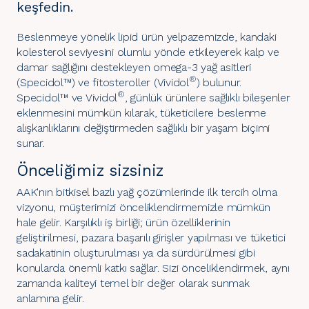
keşfedin.
Beslenmeye yönelik lipid ürün yelpazemizde, kandaki
kolesterol seviyesini olumlu yönde etkileyerek kalp ve
damar sağlığını destekleyen omega-3 yağ asitleri
®
(Specidol™) ve fitosteroller (Vividol
) bulunur.
®
Specidol™ ve Vividol
, günlük ürünlere sağlıklı bileşenler
eklenmesini mümkün kılarak, tüketicilere beslenme
alışkanlıklarını değiştirmeden sağlıklı bir yaşam biçimi
sunar.
Önceliğimiz sizsiniz
AAK'nın bitkisel bazlı yağ çözümlerinde ilk tercih olma
vizyonu, müşterimizi önceliklendirmemizle mümkün
hale gelir. Karşılıklı iş birliği; ürün özelliklerinin
geliştirilmesi, pazara başarılı girişler yapılması ve tüketici
sadakatinin oluşturulması ya da sürdürülmesi gibi
konularda önemli katkı sağlar. Sizi önceliklendirmek, aynı
zamanda kaliteyi temel bir değer olarak sunmak
anlamına gelir.