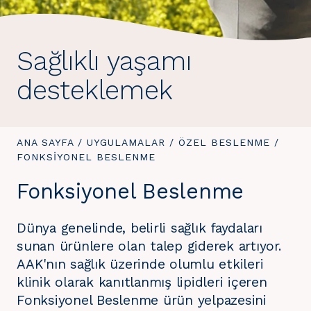
Sağlıklı yaşamı
desteklemek
BURADASINIZ:
ANA SAYFA
/
UYGULAMALAR
/
ÖZEL BESLENME
/
BURAD
FONKSIYONEL BESLENME
Fonksiyonel Beslenme
Dünya genelinde, belirli sağlık faydaları
sunan ürünlere olan talep giderek artıyor.
AAK'nın sağlık üzerinde olumlu etkileri
klinik olarak kanıtlanmış lipidleri içeren
Fonksiyonel Beslenme ürün yelpazesini