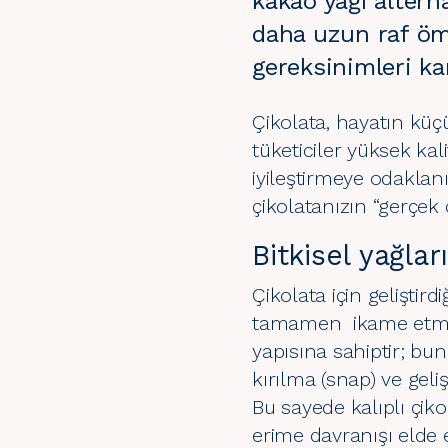
kakao yağı altern
daha uzun raf ömr
gereksinimleri ka
Çikolata, hayatın küç
tüketiciler yüksek ka
iyileştirmeye odaklan
çikolatanızın “gerçek 
Bitkisel yağlar
Çikolata için geliştird
tamamen ikame etmek 
yapısına sahiptir; bun
kırılma (snap) ve geli
Bu sayede kalıplı çiko
erime davranışı elde e