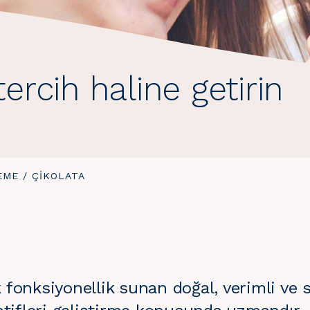
tercih haline getirin
EME
/
BURADASINIZ:
ÇIKOLATA
fonksiyonellik sunan doğal, verimli ve s