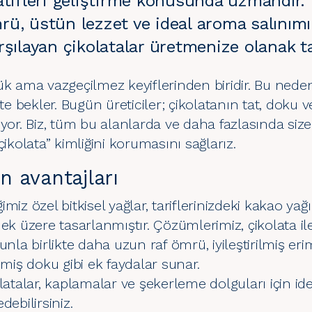
atifleri geliştirme konusunda uzmandır.
ü, üstün lezzet ve ideal aroma salınımı
rşılayan çikolatalar üretmenize olanak ta
ük ama vazgeçilmez keyiflerinden biridir. Bu nedenl
lite bekler. Bugün üreticiler; çikolatanın tat, dok
ıyor. Biz, tüm bu alanlarda ve daha fazlasında siz
çikolata” kimliğini korumasını sağlarız.
ın avantajları
iğimiz özel bitkisel yağlar, tariflerinizdeki kakao y
üzere tasarlanmıştır. Çözümlerimiz, çikolata il
unla birlikte daha uzun raf ömrü, iyileştirilmiş eri
şmiş doku gibi ek faydalar sunar.
latalar, kaplamalar ve şekerleme dolguları için idea
debilirsiniz.