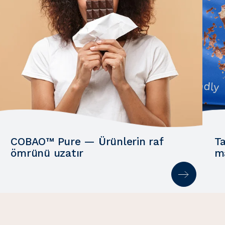
COBAO™ Pure — Ürünlerin raf
T
ömrünü uzatır
ma