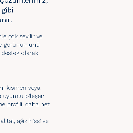
 Çözümlerimiz,
 gibi
nır.
e çok sevilir ve
u ve görünümünü
e destek olarak
ağını kısmen veya
e uyumlu bileşen
me profili, daha net
l tat, ağız hissi ve