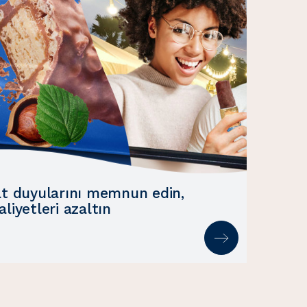
at duyularını memnun edin,
liyetleri azaltın