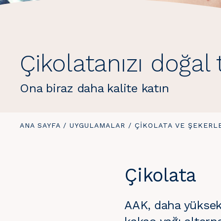
Çikolatanızı doğal 
Ona biraz daha kalite katın
BURADASINIZ:
ANA SAYFA
/
UYGULAMALAR
/
ÇIKOLATA VE ŞEKERL
Çikolata
AAK, daha yüksek 