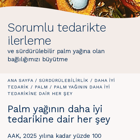
Sorumlu tedarikte
ilerleme
ve sürdürülebilir palm yağına olan
bağlılığımızı büyütme
BURADASINIZ:
ANA SAYFA
/
SÜRDÜRÜLEBILIRLIK
/
DAHA IYI
TEDARIK
/
PALM
/
BURADASINIZ:
PALM YAĞININ DAHA IYI
TEDARIKINE DAIR HER ŞEY
Palm yağının daha iyi
tedarikine dair her şey
AAK, 2025 yılına kadar yüzde 100