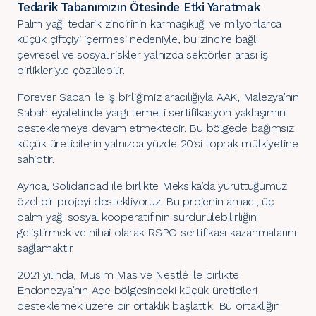
Tedarik Tabanımızın Ötesinde Etki Yaratmak
Palm yağı tedarik zincirinin karmaşıklığı ve milyonlarca
küçük çiftçiyi içermesi nedeniyle, bu zincire bağlı
çevresel ve sosyal riskler yalnızca sektörler arası iş
birlikleriyle çözülebilir.
Forever Sabah
ile iş birliğimiz aracılığıyla AAK, Malezya’nın
Sabah eyaletinde yargı temelli sertifikasyon yaklaşımını
desteklemeye devam etmektedir. Bu bölgede bağımsız
küçük üreticilerin yalnızca yüzde 20’si toprak mülkiyetine
sahiptir.
Ayrıca,
Solidaridad
ile birlikte Meksika’da yürüttüğümüz
özel bir projeyi destekliyoruz. Bu projenin amacı, üç
palm yağı sosyal kooperatifinin sürdürülebilirliğini
geliştirmek ve nihai olarak
RSPO
sertifikası kazanmalarını
sağlamaktır.
2021 yılında, Musim Mas ve Nestlé ile birlikte
Endonezya’nın Açe bölgesindeki küçük üreticileri
desteklemek üzere bir ortaklık başlattık
. Bu ortaklığın