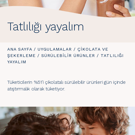
Tatlılığı yayalım
BURADASINIZ:
ANA SAYFA
/
UYGULAMALAR
/
ÇIKOLATA VE
ŞEKERLEME
/
SÜRÜLEBILIR ÜRÜNLER
/
BURADASINIZ:
TATLILIĞI
YAYALIM
Tüketicilerin %51’i çikolatalı sürülebilir ürünleri gün içinde
atıştırmalık olarak tüketiyor.