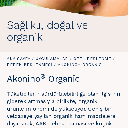
Sağlıklı, doğal ve
organik
BURADASINIZ:
ANA SAYFA
/
UYGULAMALAR
/
ÖZEL BESLENME
/
®
BEBEK BESLENMESI
/
BURADASINIZ:
AKONINO
ORGANIC
®
Akonino
Organic
Tüketicilerin sürdürülebilirliğe olan ilgisinin
giderek artmasıyla birlikte, organik
ürünlerin önemi de yükseliyor. Geniş bir
yelpazeye yayılan organik ham maddelere
dayanarak, AAK bebek maması ve küçük