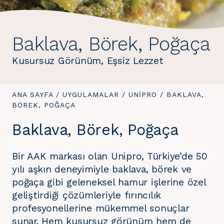
Baklava, Börek, Poğaça
Kusursuz Görünüm, Eşsiz Lezzet
BURADASINIZ:
ANA SAYFA
/
UYGULAMALAR
/
UNIPRO
/
BURADASINIZ:
BAKLAVA,
BÖREK, POĞAÇA
Baklava, Börek, Poğaça
Bir AAK markası olan Unipro, Türkiye’de 50
yılı aşkın deneyimiyle baklava, börek ve
poğaça gibi geleneksel hamur işlerine özel
geliştirdiği çözümleriyle fırıncılık
profesyonellerine mükemmel sonuçlar
sunar. Hem kusursuz görünüm hem de