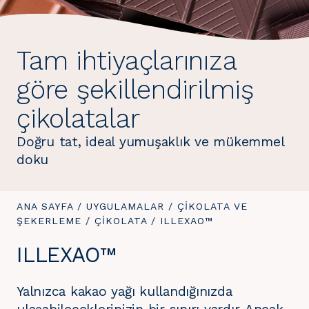
Tam ihtiyaçlarınıza
göre şekillendirilmiş
çikolatalar
Doğru tat, ideal yumuşaklık ve mükemmel
doku
BURADASINIZ:
ANA SAYFA
/
UYGULAMALAR
/
ÇIKOLATA VE
ŞEKERLEME
/
ÇIKOLATA
/
BURADASINIZ:
ILLEXAO™
ILLEXAO™
Yalnızca kakao yağı kullandığınızda