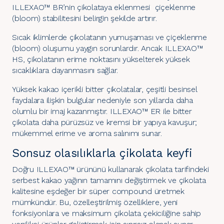
ILLEXAO™ BR’nin çikolataya eklenmesi çiçeklenme
(bloom) stabilitesini belirgin şekilde artırır.
Sıcak iklimlerde çikolatanın yumuşaması ve çiçeklenme
(bloom) oluşumu yaygın sorunlardır. Ancak ILLEXAO™
HS, çikolatanın erime noktasını yükselterek yüksek
sıcaklıklara dayanmasını sağlar.
Yüksek kakao içerikli bitter çikolatalar, çeşitli besinsel
faydalara ilişkin bulgular nedeniyle son yıllarda daha
olumlu bir imaj kazanmıştır. ILLEXAO™ ER ile bitter
çikolata daha pürüzsüz ve kremsi bir yapıya kavuşur;
mükemmel erime ve aroma salınımı sunar.
Sonsuz olasılıklarla çikolata keyfi
Doğru ILLEXAO™ ürününü kullanarak çikolata tarifindeki
serbest kakao yağının tamamını değiştirmek ve çikolata
kalitesine eşdeğer bir süper compound üretmek
mümkündür. Bu, özelleştirilmiş özelliklere, yeni
fonksiyonlara ve maksimum çikolata çekiciliğine sahip