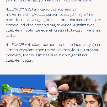
yenilikçi ürünler geliştirmek için sınırsız olanak sunar.
ILLEXAO™ SC, tam kakao yağı ikamesi için
mükemmeldir; çikolata benzeri özelleştirilmiş erime
özelliklerine ve zengin çikolata aromasına sahip bir süper
compound elde etmenizi sağlar. Ayrıca kristalizasyon
özelliklerini optimize ederek üretimi kolaylaştırır ve israfı
azaltır.
ILLEXAO™ VN, süper compound tariflerinde süt yağının
kısmen veya tamamen ikame edilmesiyle sütlü duyusal
deneyimi, kremsi ağız hissini ve bloom geciktirici
özellikleri sağlar.