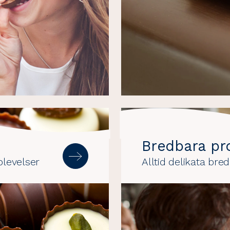
Bredbara pr
plevelser
Alltid delikata br