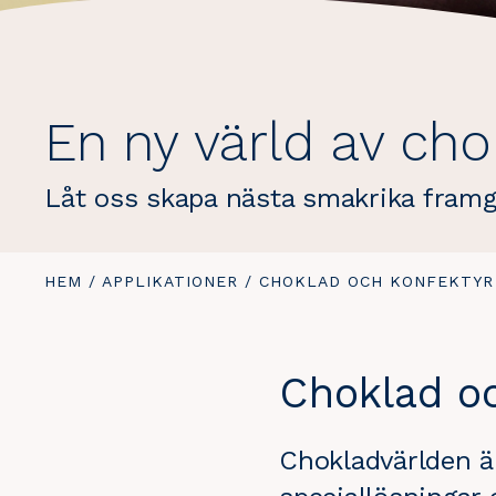
En ny värld av cho
Låt oss skapa nästa smakrika fram
DU
HEM
/
APPLIKATIONER
/
DU
CHOKLAD OCH KONFEKTYR
ÄR
ÄR
HÄR:
HÄR:
Choklad o
Chokladvärlden är 