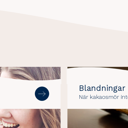
Blandningar
n
När kakaosmör inte 