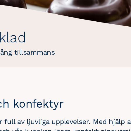
klad
gång tillsammans
ch konfektyr
full av ljuvliga upplevelser. Med hjälp a