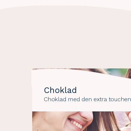
Choklad-
och
konfektyrsegment
Choklad
Choklad med den extra touche