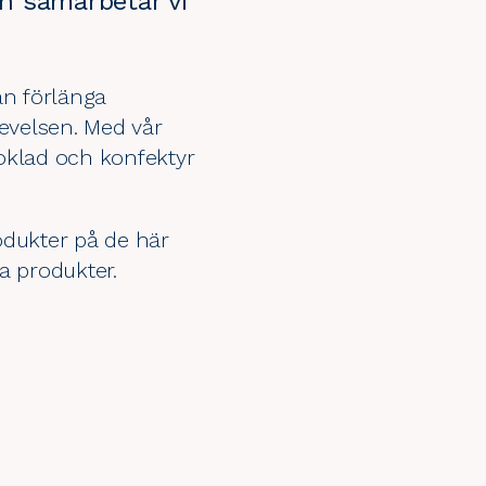
n samarbetar vi
kan förlänga
evelsen. Med vår
oklad och konfektyr
odukter på de här
a produkter.