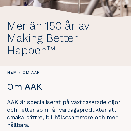
Mer än 150 år av
Making Better
Happen™
DU
HEM
/
DU
OM AAK
ÄR
ÄR
Om AAK
HÄR:
HÄR:
AAK är specialiserat på växtbaserade oljor
och fetter som får vardagsprodukter att
smaka bättre, bli hälsosammare och mer
hållbara.