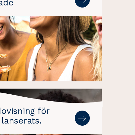
rade
ovisning för
lanserats.