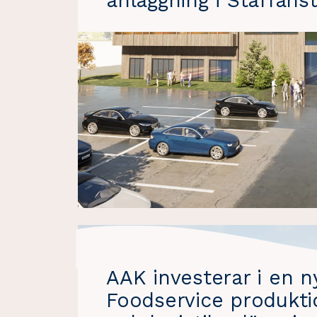
anläggning i Staffans
AAK investerar i en n
Foodservice produkti