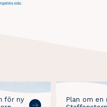
ngelska sida
.
n för ny
Plan om en n