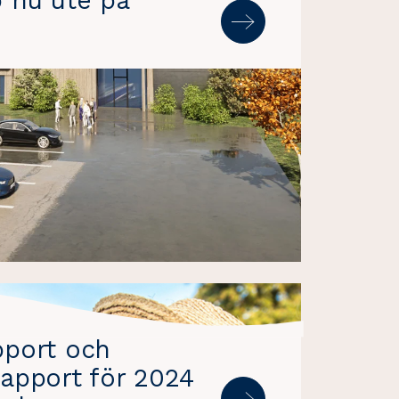
p nu ute på
pport och
rapport för 2024