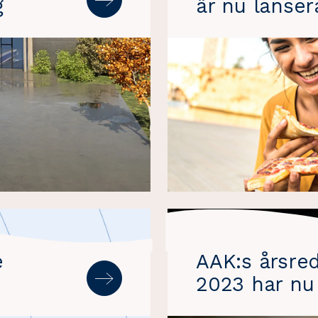
g
är nu lanse
e
AAK:s årsred
2023 har nu 