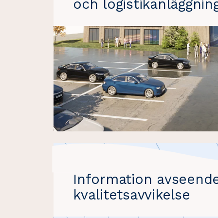
och logistikanläggnin
Information avseend
kvalitetsavvikelse