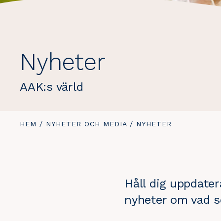
Nyheter
AAK:s värld
DU
HEM
/
NYHETER OCH MEDIA
/
DU
NYHETER
ÄR
ÄR
HÄR:
HÄR:
Håll dig uppdate
nyheter om vad s