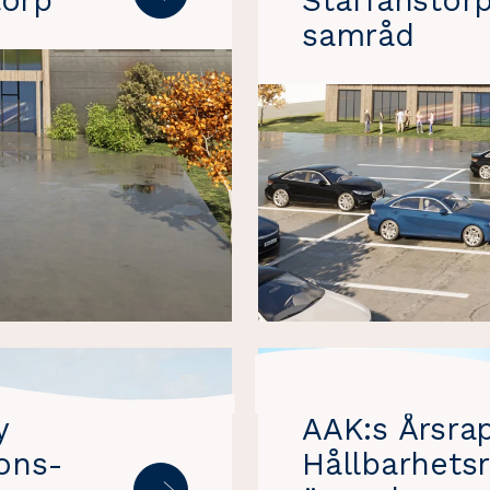
torp
Staffanstor
samråd
y
AAK:s Årsra
ons-
Hållbarhets