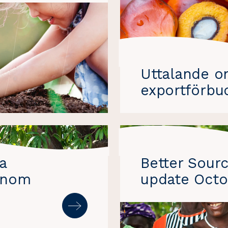
Uttalande o
exportförbud
a
Better Sourc
inom
update Octo