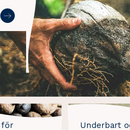
t
för
Underbart 