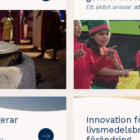
Ett aktivt ansvar a
erar
Innovation f
livsmedelsb
förändring
ja