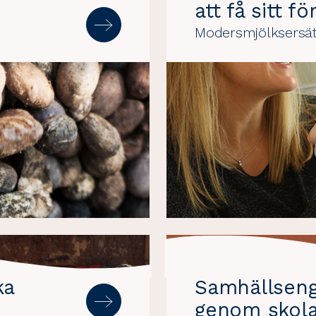
att få sitt f
Modersmjölksersät
ka
Samhällsen
genom skol