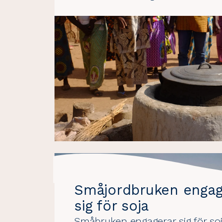
Småjordbruken engag
sig för soja
Småbruken engagerar sig för so