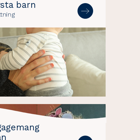
örsta barn
tning
gagemang
an