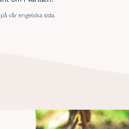
r på vår
engelska sida
.