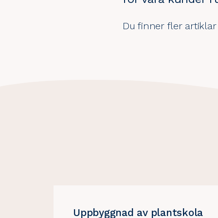
Du finner fler artikla
Vad
händer
i
AAK:s
värld?
Uppbyggnad av plantskola