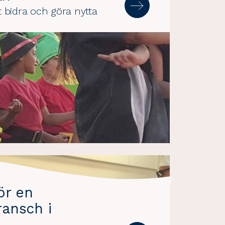
tt bidra och göra nytta
ör en
ransch i