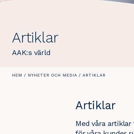
Artiklar
AAK:s värld
DU
HEM
/
NYHETER OCH MEDIA
/
DU
ARTIKLAR
ÄR
ÄR
HÄR:
HÄR:
Artiklar
Med våra artiklar 
för våra kunder r