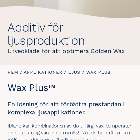
Additiv för
ljusproduktion
Utvecklade för att optimera Golden Wax
DU
HEM
/
APPLIKATIONER
/
LJUS
/
DU
WAX PLUS
ÄR
ÄR
Wax Plus™
HÄR:
HÄR:
En lösning för att förbättra prestandan i
komplexa ljusapplikationer.
Ibland kan kombinationen av doft, färg, vax, temperatur
och utrustning vara en utmaning. När detta inträffar kan
AAK:s ljusadditiv Wax Plus™ vara lösningen.