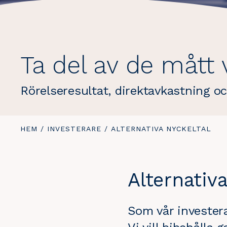
Ta del av de mått 
Rörelseresultat, direktavkastning o
DU
HEM
/
INVESTERARE
/
DU
ALTERNATIVA NYCKELTAL
ÄR
ÄR
HÄR:
HÄR:
Alternativa
Som vår investera