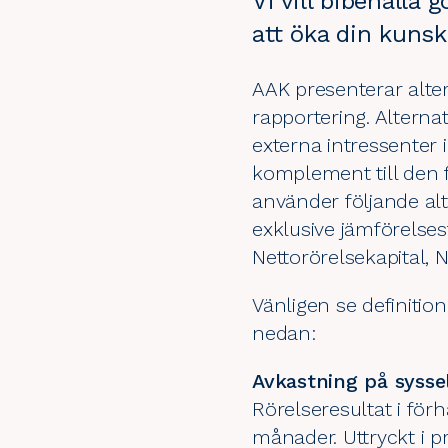
Vi vill bibehålla
att öka din kuns
AAK presenterar altern
rapportering. Alterna
externa intressenter
komplement till den f
använder följande alt
exklusive jämförelses
Nettorörelsekapital, 
Vänligen se definitio
nedan:
Avkastning på syssel
Rörelseresultat i förh
månader. Uttryckt i p