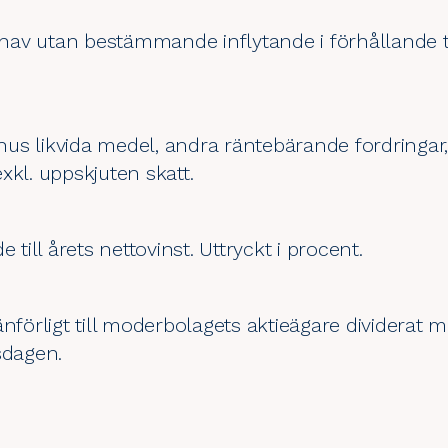
ehav utan bestämmande inflytande i förhållande till
us likvida medel, andra räntebärande fordringar
xkl. uppskjuten skatt.
e till årets nettovinst. Uttryckt i procent.
änförligt till moderbolagets aktieägare dividerat 
nsdagen.