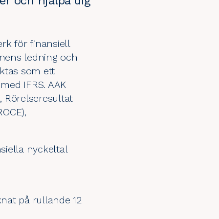
er och hjälpa dig
rk för finansiell
rnens ledning och
ktas som ett
t med IFRS. AAK
, Rörelseresultat
ROCE),
siella nyckeltal
äknat på rullande 12