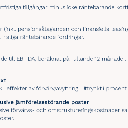
tfristiga tillgångar minus icke räntebärande kortf
(inkl. pensionsåtaganden och finansiella leasing
fristiga räntebärande fordringar.
nde till EBITDA, beräknat på rullande 12 månader.
äxt
kl. effekter av förvärv/avyttring. Uttryckt i procent
lusive jämförelsestörande poster
usive förvärvs- och omstruktureringskostnader s
oster.