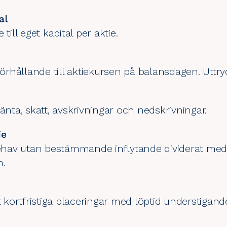
al
till eget kapital per aktie.
förhållande till aktiekursen på balansdagen. Uttry
ränta, skatt, avskrivningar och nedskrivningar.
ie
nnehav utan bestämmande inflytande dividerat med
n.
kortfristiga placeringar med löptid understigan