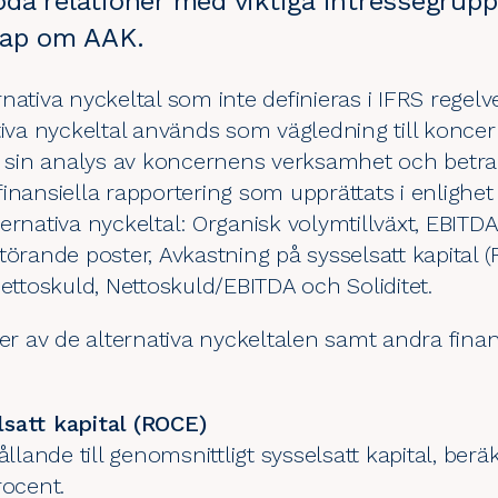
 goda relationer med viktiga intressegrupp
kap om AAK.
ativa nyckeltal som inte definieras i IFRS regelve
tiva nyckeltal används som vägledning till konce
 i sin analys av koncernens verksamhet och betra
inansiella rapportering som upprättats i enlighe
ernativa nyckeltal: Organisk volymtillväxt, EBITDA
törande poster, Avkastning på sysselsatt kapital (
Nettoskuld, Nettoskuld/EBITDA och Soliditet.
ner av de alternativa nyckeltalen samt andra finan
satt kapital (ROCE)
ållande till genomsnittligt sysselsatt kapital, ber
rocent.