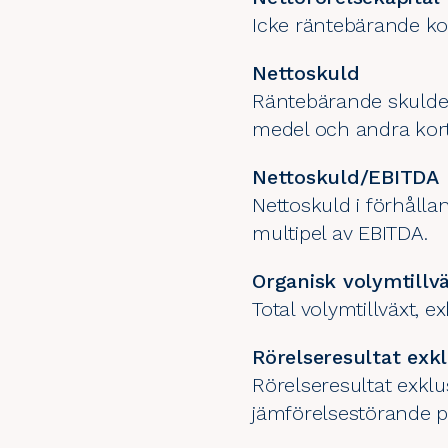
Icke räntebärande kor
Nettoskuld
Räntebärande skulder 
medel och andra kort
Nettoskuld/EBITDA
Nettoskuld i förhålla
multipel av EBITDA.
Organisk volymtillv
Total volymtillväxt, ex
Rörelseresultat exk
Rörelseresultat exkl
jämförelsestörande p