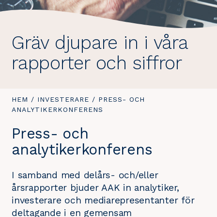
Gräv djupare in i våra
rapporter och siffror
DU
HEM
/
INVESTERARE
/
DU
PRESS- OCH
ÄR
ANALYTIKERKONFERENS
ÄR
HÄR:
HÄR:
Press- och
analytikerkonferens
I samband med delårs- och/eller
årsrapporter bjuder AAK in analytiker,
investerare och mediarepresentanter för
deltagande i en gemensam