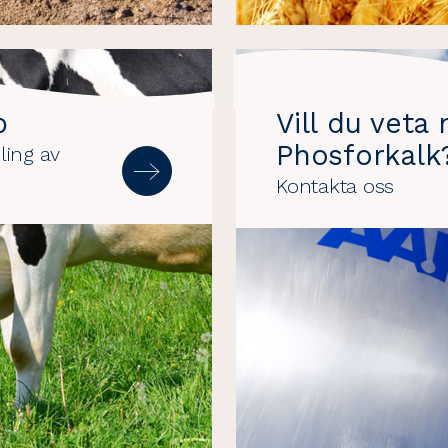
p
Vill du veta
Phosforkalk
ling av
Kontakta oss