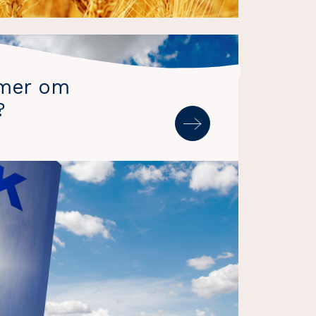
 mer om
?