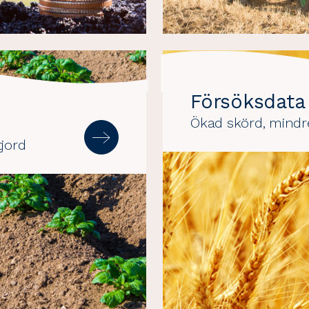
Försöksdata
Ökad skörd, mindr
jord