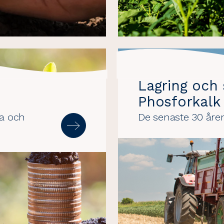
d
Lagring och 
Phosforkalk
da och
De senaste 30 åre