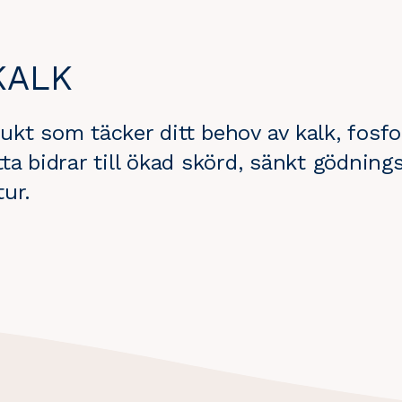
KALK
ukt som täcker ditt behov av kalk, fos
ta bidrar till ökad skörd, sänkt gödnin
ur.