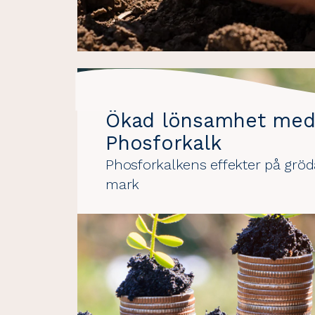
Ökad lönsamhet me
Phosforkalk
Phosforkalkens effekter på grö
mark