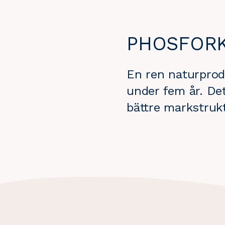
ÄR
ÄR
HÄR:
HÄR:
PHOSFOR
En ren naturprod
under fem år. Det
bättre markstrukt
Phosforkalk