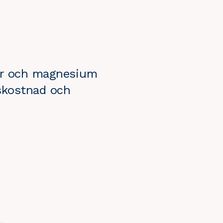
for och magnesium
gskostnad och