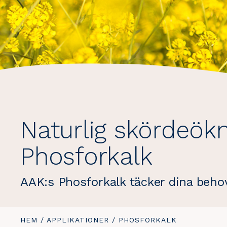
Naturlig skördeök
Phosforkalk
AAK:s Phosforkalk täcker dina beho
DU
HEM
/
APPLIKATIONER
/
DU
PHOSFORKALK