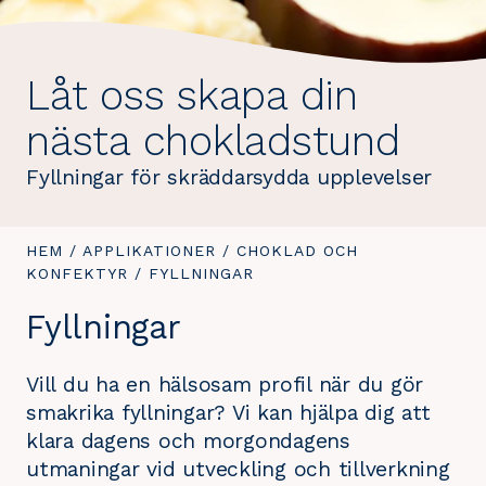
Låt oss skapa din
nästa chokladstund
Fyllningar för skräddarsydda upplevelser
DU
HEM
/
APPLIKATIONER
/
CHOKLAD OCH
ÄR
KONFEKTYR
/
DU
FYLLNINGAR
HÄR:
ÄR
Fyllningar
HÄR:
Vill du ha en hälsosam profil när du gör
smakrika fyllningar? Vi kan hjälpa dig att
klara dagens och morgondagens
utmaningar vid utveckling och tillverkning