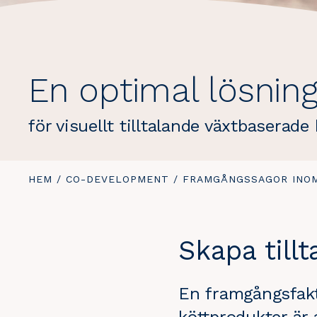
En optimal lösnin
för visuellt tilltalande växtbaserade
DU
HEM
/
CO-DEVELOPMENT
/
FRAMGÅNGSSAGOR INO
ÄR
HÄR:
Skapa till
En framgångsfakto