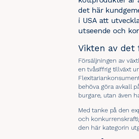
köttprodukter är
det här kundgeme
i USA att utveck
utseende och kon
Vikten av det 
Försäljningen av vä
en tvåsiffrig tillväxt 
Flexitariankonsumenter
behöva göra avkall p
burgare, utan även h
Med tanke på den expo
och konkurrenskraftig
den här kategorin ut