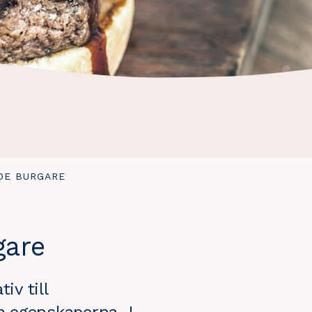
DE BURGARE
gare
v till