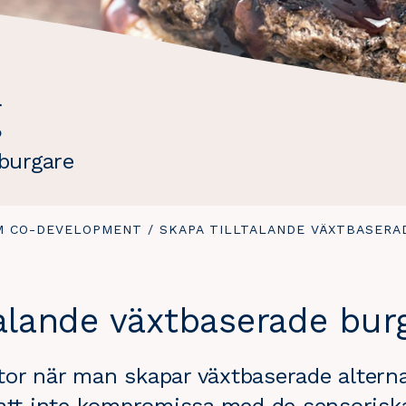
g
 burgare
M CO-DEVELOPMENT
/
DU
SKAPA TILLTALANDE VÄXTBASERA
ÄR
HÄR:
talande växtbaserade bur
r när man skapar växtbaserade alternati