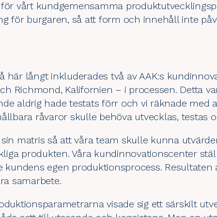
 för vårt kundgemensamma produktutvecklingspr
ng för burgaren, så att form och innehåll inte påv
å här långt inkluderades två av AAK:s kundinnova
 och Richmond, Kalifornien – i processen. Detta v
de aldrig hade testats förr och vi räknade med att
ållbara råvaror skulle behöva utvecklas, testas 
sin matris så att våra team skulle kunna utvärder
rkliga produkten. Våra kundinnovationscenter stäl
de kundens egen produktionsprocess. Resultaten
ära samarbete.
oduktionsparametrarna visade sig ett särskilt utve