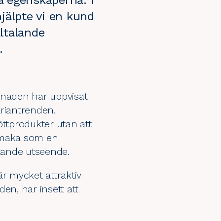
a egenskaperna. I
älpte vi en kund
ltalande
.
naden har uppvisat
tariantrenden.
köttprodukter utan att
 smaka som en
alande utseende.
r mycket attraktiv
en, har insett att