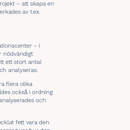
ojekt – att skapa en
erkades av t.ex.
tionscenter – i
ar nödvändigt
 ett stort antal
och analyseras.
a flera olika
ldes också i ordning
 analyserades och
cklat fett vara den