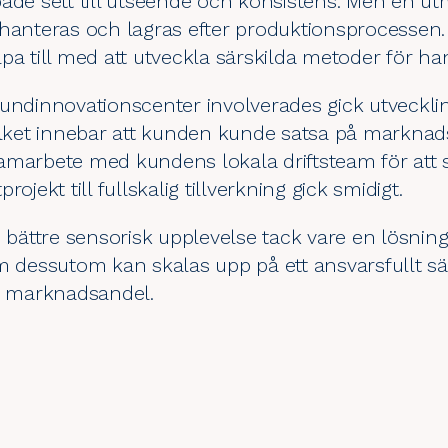
både sett till utseende och konsistens. Men en u
hanteras och lagras efter produktionsprocessen. 
jälpa till med att utveckla särskilda metoder för ha
kundinnovationscenter involverades gick utveckl
ilket innebar att kunden kunde satsa på marknads
amarbete med kundens lokala driftsteam för att s
ojekt till fullskalig tillverkning gick smidigt.
n bättre sensorisk upplevelse tack vare en lösnin
om dessutom kan skalas upp på ett ansvarsfullt s
re marknadsandel.