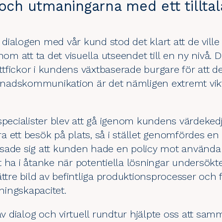
 och utmaningarna med ett tillta
ialogen med vår kund stod det klart att de ville
 att ta det visuella utseendet till en ny nivå. 
fettfickor i kundens växtbaserade burgare för att 
rknadskommunikation är det nämligen extremt vikt
specialister blev att gå igenom kundens värdeked
öra ett besök på plats, så i stället genomfördes en
 visade sig att kunden hade en policy mot använd
 ha i åtanke när potentiella lösningar undersökt
ättre bild av befintliga produktionsprocesser och 
ningskapacitet.
 dialog och virtuell rundtur hjälpte oss att sam