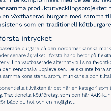
 att inte kompromissa med de sensorisk
nsamma produktutvecklingsprojektet hj
la en växtbaserad burgare med samma til
sistens som en traditionell köttburgare
första intrycket
xtbaserade burgare på den nordamerikanska mark
under senare år, vilket i första hand beror på flexi
 vill ha växtbaserade alternativ till sina favorit
å den sensoriska upplevelsen. De ska inte bara
a samma konsistens, arom, munkänsla och tillt
nentiella tillväxten är det här en kategori som ä
. Traditionella köttföretag, som den här AAK-kund
gör både ett hot och en möjlighet.