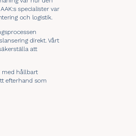
tmaning var hur den
AAK:s specialister var
ntering och logistik.
ingsprocessen
lansering direkt. Vårt
äkerställa att
g med hållbart
ätt efterhand som