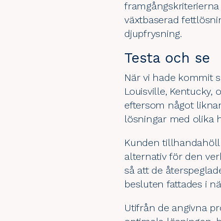
framgångskriterierna
växtbaserad fettlösni
djupfrysning.
Testa och se
När vi hade kommit s
Louisville, Kentucky,
eftersom något liknan
lösningar med olika h
Kunden tillhandahöll 
alternativ för den ve
så att de återspegla
besluten fattades i n
Utifrån de angivna pr