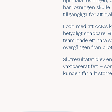
optimala lösningen, 
här lösningen skulle 
tillgängliga för att h
I och med att AAK:s 
betydligt snabbare, v
team hade ett nära s
övergången från pilotpr
Slutresultatet blev e
växtbaserat fett – s
kunden får allt stör