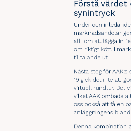
Förstå värdet
synintryck
Under den inledande d
marknadsandelar genom
allt om att lägga in 
om riktigt kött. I ma
tilltalande ut.
Nästa steg för AAK:s 
19 gick det inte att g
virtuell rundtur. Det
vilket AAK ombads att
oss också att få en b
anläggningens bland
Denna kombination av