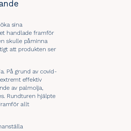
lande
 öka sina
Det handlade framför
den skulle påminna
igt att produkten ser
ja. På grund av covid-
 extremt effektiv
ande av palmolja,
es. Rundturen hjälpte
framför allt
manställa