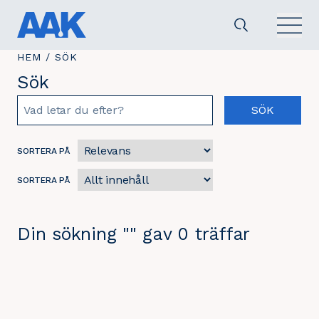
DU
HEM
/
DU
SÖK
ÄR
ÄR
Sök
HÄR:
HÄR:
Sök
SÖK
SORTERA PÅ
SORTERA PÅ
Din sökning "" gav 0 träffar