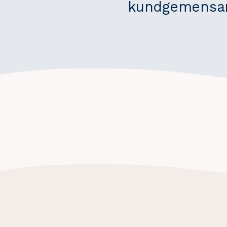
kundgemensam
Segment
inom
mejeriprodukter
och
glass