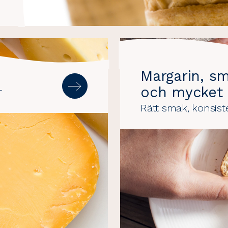
Margarin, s
och mycket
r
Rätt smak, konsist