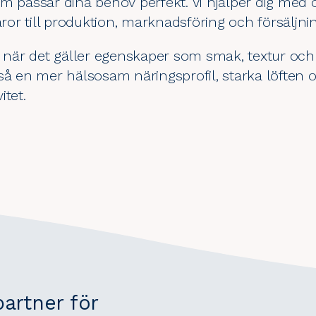
m passar dina behov perfekt. Vi hjälper dig med 
aror till produktion, marknadsföring och försäljnin
t när det gäller egenskaper som smak, textur och
kså en mer hälsosam näringsprofil, starka löften
itet.
artner för