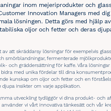
maningar inom mejeriprodukter och glass
Customer Innovation Managers med dig
imala lösningen. Detta görs med hjälp a
biliska oljor och fetter och deras djup
t av att skräddarsy lösningar för exempelvis glass
ch smörblandningar, fermenterade mjölkprodukte
k- och gräddersättning för kaffe. Våra lösningar
bidra med unika fördelar till dina konsumentprod
nde kunskap om oljor och fetter och en förståels
 djupa insikter om varje applikation.
mma utveckling
tydliggör vi dina produkt- och a
nvänder vi vårt innovativa tänkesätt och vår kreat