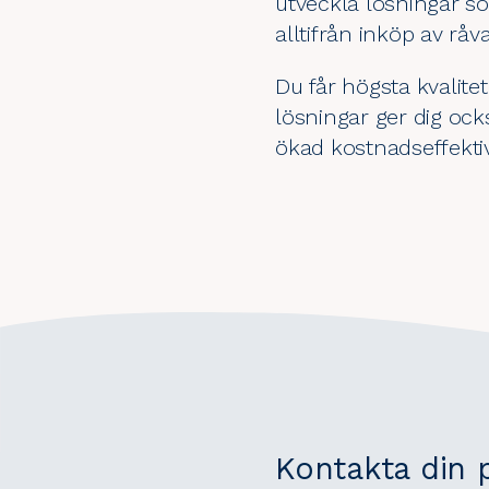
utveckla lösningar so
alltifrån inköp av råv
Du får högsta kvalite
lösningar ger dig oc
ökad kostnadseffektiv
Kontakta din p