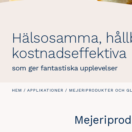
Hälsosamma, håll
kostnadseffektiva 
som ger fantastiska upplevelser
DU
HEM
/
APPLIKATIONER
/
DU
MEJERIPRODUKTER OCH G
ÄR
ÄR
HÄR:
HÄR:
Mejeriprod