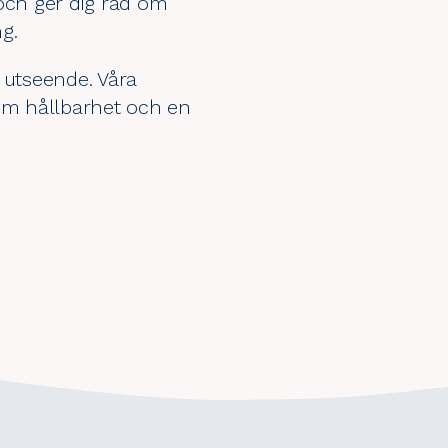
och ger dig råd om
g.
 utseende. Våra
 om hållbarhet och en