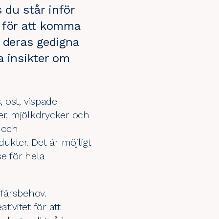
 du står inför
 för att komma
v deras gedigna
a insikter om
, ost, vispade
r, mjölkdrycker och
 och
ukter. Det är möjligt
e för hela
ffärsbehov.
ivitet för att