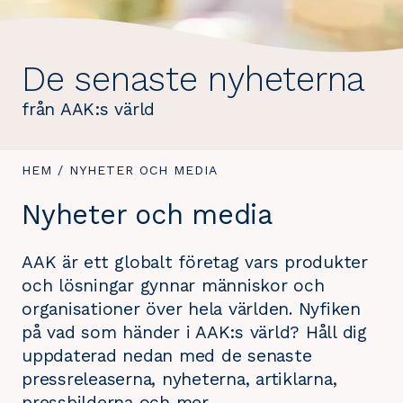
De senaste nyheterna
från AAK:s värld
DU
HEM
/
DU
NYHETER OCH MEDIA
ÄR
ÄR
Nyheter och media
HÄR:
HÄR:
AAK är ett globalt företag vars produkter
och lösningar gynnar människor och
organisationer över hela världen. Nyfiken
på vad som händer i AAK:s värld? Håll dig
uppdaterad nedan med de senaste
pressreleaserna, nyheterna, artiklarna,
pressbilderna och mer.