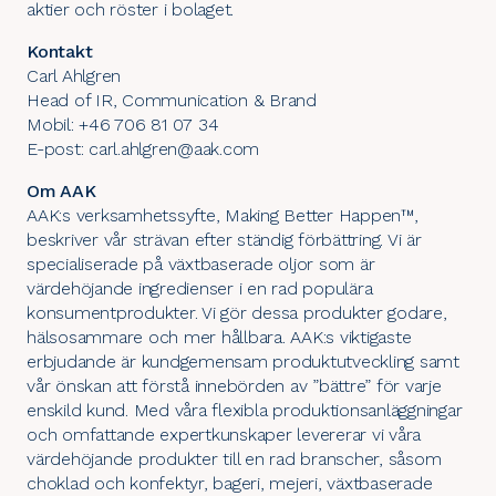
aktier och röster i bolaget.
Kontakt
Carl Ahlgren
Head of IR, Communication & Brand
Mobil: +46 706 81 07 34
E-post: carl.ahlgren@aak.com
Om AAK
AAK:s verksamhetssyfte, Making Better Happen™,
beskriver vår strävan efter ständig förbättring. Vi är
specialiserade på växtbaserade oljor som är
värdehöjande ingredienser i en rad populära
konsumentprodukter. Vi gör dessa produkter godare,
hälsosammare och mer hållbara. AAK:s viktigaste
erbjudande är kundgemensam produktutveckling samt
vår önskan att förstå innebörden av ”bättre” för varje
enskild kund. Med våra flexibla produktionsanläggningar
och omfattande expertkunskaper levererar vi våra
värdehöjande produkter till en rad branscher, såsom
choklad och konfektyr, bageri, mejeri, växtbaserade