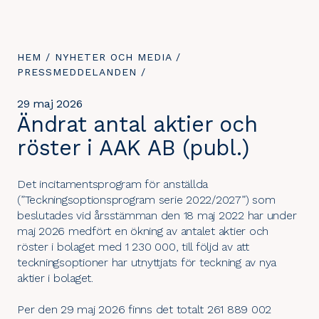
DU
HEM
/
NYHETER OCH MEDIA
/
ÄR
PRESSMEDDELANDEN
/
HÄR:
29 maj 2026
Ändrat antal aktier och
röster i AAK AB (publ.)
Det incitamentsprogram för anställda
(”Teckningsoptionsprogram serie 2022/2027”) som
beslutades vid årsstämman den 18 maj 2022 har under
maj 2026 medfört en ökning av antalet aktier och
röster i bolaget med 1 230 000, till följd av att
teckningsoptioner har utnyttjats för teckning av nya
aktier i bolaget.
Per den 29 maj 2026 finns det totalt 261 889 002