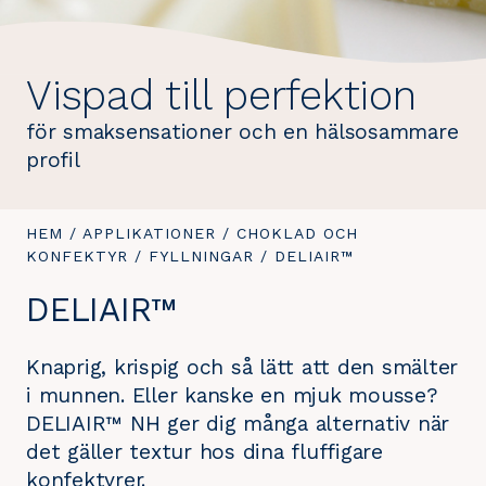
Vispad till perfektion
för smaksensationer och en hälsosammare
profil
DU
HEM
/
APPLIKATIONER
/
CHOKLAD OCH
ÄR
KONFEKTYR
/
FYLLNINGAR
/
DU
DELIAIR™
HÄR:
ÄR
DELIAIR™
HÄR:
Knaprig, krispig och så lätt att den smälter
i munnen. Eller kanske en mjuk mousse?
DELIAIR™ NH ger dig många alternativ när
det gäller textur hos dina fluffigare
konfektyrer.