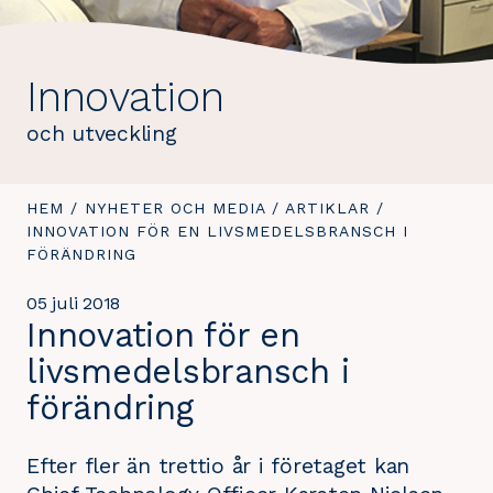
Innovation
och utveckling
DU
HEM
/
NYHETER OCH MEDIA
/
ARTIKLAR
/
DU
ÄR
INNOVATION FÖR EN LIVSMEDELSBRANSCH I
ÄR
HÄR:
FÖRÄNDRING
HÄR:
05 juli 2018
Innovation för en
livsmedelsbransch i
förändring
Efter fler än trettio år i företaget kan