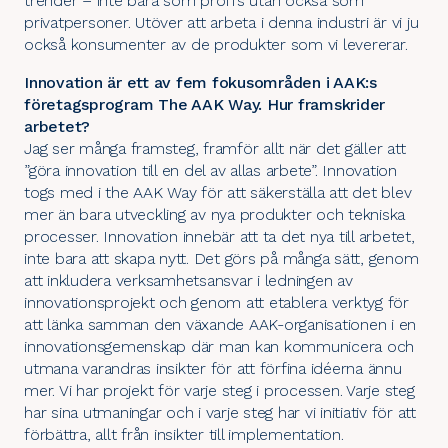
trender – inte bara som proffs utan också som
privatpersoner. Utöver att arbeta i denna industri är vi ju
också konsumenter av de produkter som vi levererar.
Innovation är ett av fem fokusområden i AAK:s
företagsprogram The AAK Way. Hur framskrider
arbetet?
Jag ser många framsteg, framför allt när det gäller att
”göra innovation till en del av allas arbete”. Innovation
togs med i the AAK Way för att säkerställa att det blev
mer än bara utveckling av nya produkter och tekniska
processer. Innovation innebär att ta det nya till arbetet,
inte bara att skapa nytt. Det görs på många sätt, genom
att inkludera verksamhetsansvar i ledningen av
innovationsprojekt och genom att etablera verktyg för
att länka samman den växande AAK-organisationen i en
innovationsgemenskap där man kan kommunicera och
utmana varandras insikter för att förfina idéerna ännu
mer. Vi har projekt för varje steg i processen. Varje steg
har sina utmaningar och i varje steg har vi initiativ för att
förbättra, allt från insikter till implementation.