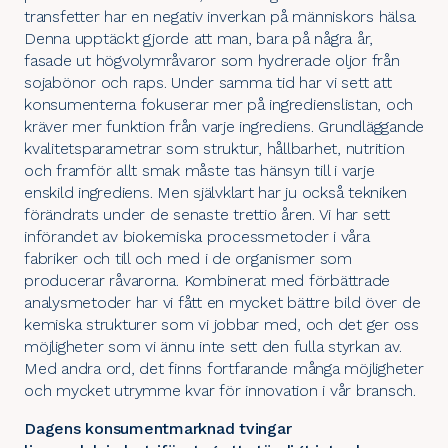
transfetter har en negativ inverkan på människors hälsa.
Denna upptäckt gjorde att man, bara på några år,
fasade ut högvolymråvaror som hydrerade oljor från
sojabönor och raps. Under samma tid har vi sett att
konsumenterna fokuserar mer på ingredienslistan, och
kräver mer funktion från varje ingrediens. Grundläggande
kvalitetsparametrar som struktur, hållbarhet, nutrition
och framför allt smak måste tas hänsyn till i varje
enskild ingrediens. Men självklart har ju också tekniken
förändrats under de senaste trettio åren. Vi har sett
införandet av biokemiska processmetoder i våra
fabriker och till och med i de organismer som
producerar råvarorna. Kombinerat med förbättrade
analysmetoder har vi fått en mycket bättre bild över de
kemiska strukturer som vi jobbar med, och det ger oss
möjligheter som vi ännu inte sett den fulla styrkan av.
Med andra ord, det finns fortfarande många möjligheter
och mycket utrymme kvar för innovation i vår bransch.
Dagens konsumentmarknad tvingar