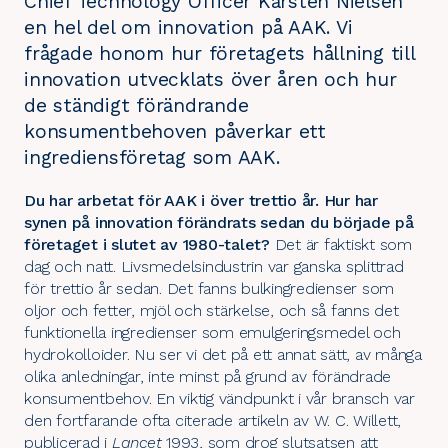
Chief Technology Officer Karsten Nielsen
en hel del om innovation på AAK. Vi
frågade honom hur företagets hållning till
innovation utvecklats över åren och hur
de ständigt förändrande
konsumentbehoven påverkar ett
ingrediensföretag som AAK.
Du har arbetat för AAK i över trettio år. Hur har
synen på innovation förändrats sedan du började på
företaget i slutet av 1980-talet?
Det är faktiskt som
dag och natt. Livsmedelsindustrin var ganska splittrad
för trettio år sedan. Det fanns bulkingredienser som
oljor och fetter, mjöl och stärkelse, och så fanns det
funktionella ingredienser som emulgeringsmedel och
hydrokolloider. Nu ser vi det på ett annat sätt, av många
olika anledningar, inte minst på grund av förändrade
konsumentbehov. En viktig vändpunkt i vår bransch var
den fortfarande ofta citerade artikeln av W. C. Willett,
publicerad i
Lancet
1993, som drog slutsatsen att