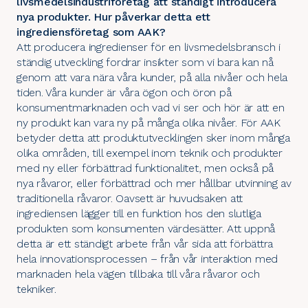
livsmedelsindustriföretag att ständigt introducera
nya produkter. Hur påverkar detta ett
ingrediensföretag som AAK?
Att producera ingredienser för en livsmedelsbransch i
ständig utveckling fordrar insikter som vi bara kan nå
genom att vara nära våra kunder, på alla nivåer och hela
tiden. Våra kunder är våra ögon och öron på
konsumentmarknaden och vad vi ser och hör är att en
ny produkt kan vara ny på många olika nivåer. För AAK
betyder detta att produktutvecklingen sker inom många
olika områden, till exempel inom teknik och produkter
med ny eller förbättrad funktionalitet, men också på
nya råvaror, eller förbättrad och mer hållbar utvinning av
traditionella råvaror. Oavsett är huvudsaken att
ingrediensen lägger till en funktion hos den slutliga
produkten som konsumenten värdesätter. Att uppnå
detta är ett ständigt arbete från vår sida att förbättra
hela innovationsprocessen – från vår interaktion med
marknaden hela vägen tillbaka till våra råvaror och
tekniker.