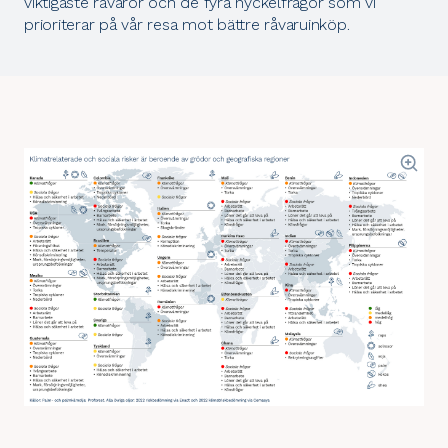
viktigaste råvaror och de fyra nyckelfrågor som vi
prioriterar på vår resa mot bättre råvaruinköp.