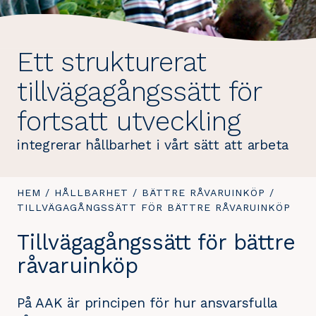
Ett strukturerat
tillvägagångssätt för
fortsatt utveckling
integrerar hållbarhet i vårt sätt att arbeta
DU
HEM
/
HÅLLBARHET
/
BÄTTRE RÅVARUINKÖP
/
DU
ÄR
TILLVÄGAGÅNGSSÄTT FÖR BÄTTRE RÅVARUINKÖP
ÄR
HÄR:
HÄR:
Tillvägagångssätt för bättre
råvaruinköp
På AAK är principen för hur ansvarsfulla