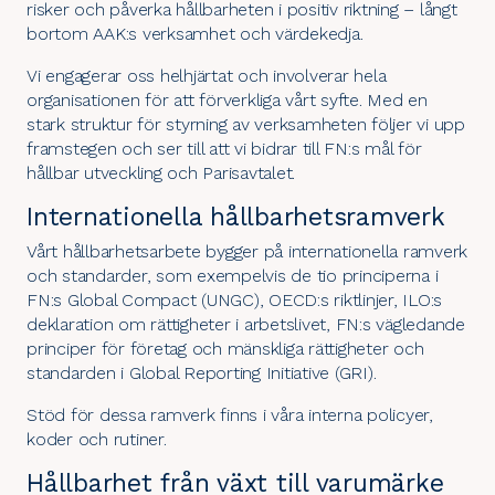
risker och påverka hållbarheten i positiv riktning – långt
bortom AAK:s verksamhet och värdekedja.
Vi engagerar oss helhjärtat och involverar hela
organisationen för att förverkliga vårt syfte. Med en
stark struktur för styrning av verksamheten följer vi upp
framstegen och ser till att vi bidrar till
FN:s mål för
hållbar utveckling
och
Parisavtalet
.
Internationella hållbarhetsramverk
Vårt hållbarhetsarbete bygger på internationella ramverk
och standarder, som exempelvis de
tio principerna i
FN:s Global Compact
(UNGC),
OECD:s riktlinjer
,
ILO:s
deklaration om rättigheter i arbetslivet
,
FN:s vägledande
principer för företag och mänskliga rättigheter
och
standarden i Global Reporting Initiative (
GRI
).
Stöd för dessa ramverk finns i våra
interna policyer,
koder och rutiner
.
Hållbarhet från växt till varumärke