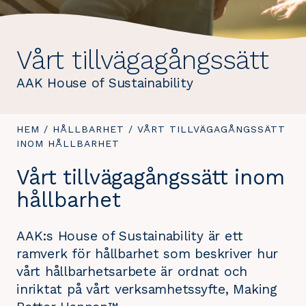
Vårt tillvägagångssätt
AAK House of Sustainability
DU
HEM
/
HÅLLBARHET
/
DU
VÅRT TILLVÄGAGÅNGSSÄTT
ÄR
INOM HÅLLBARHET
ÄR
HÄR:
HÄR:
Vårt tillvägagångssätt inom
hållbarhet
AAK:s House of Sustainability är ett
ramverk för hållbarhet som beskriver hur
vårt hållbarhetsarbete är ordnat och
inriktat på vårt verksamhetssyfte, Making