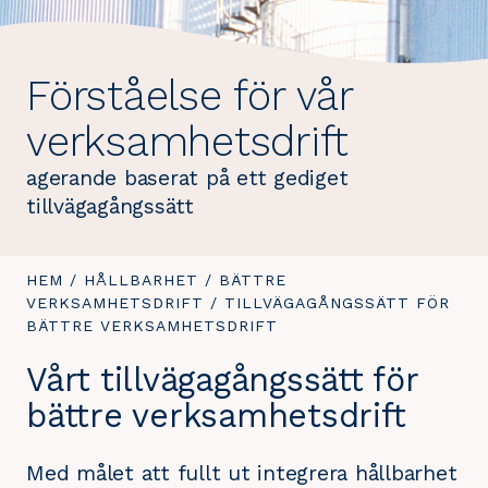
Förståelse för vår
verksamhetsdrift
agerande baserat på ett gediget
tillvägagångssätt
DU
HEM
/
HÅLLBARHET
/
BÄTTRE
ÄR
VERKSAMHETSDRIFT
/
DU
TILLVÄGAGÅNGSSÄTT FÖR
HÄR:
BÄTTRE VERKSAMHETSDRIFT
ÄR
HÄR:
Vårt tillvägagångssätt för
bättre verksamhetsdrift
Med målet att fullt ut integrera hållbarhet