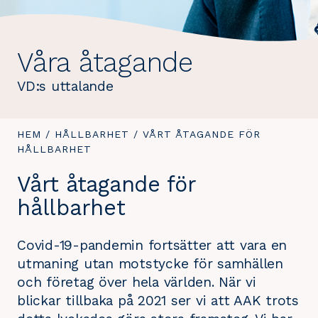
Våra åtagande
VD:s uttalande
DU
HEM
/
HÅLLBARHET
/
DU
VÅRT ÅTAGANDE FÖR
ÄR
HÅLLBARHET
ÄR
HÄR:
HÄR:
Vårt åtagande för
hållbarhet
Covid-19-pandemin fortsätter att vara en
utmaning utan motstycke för samhällen
och företag över hela världen. När vi
blickar tillbaka på 2021 ser vi att AAK trots