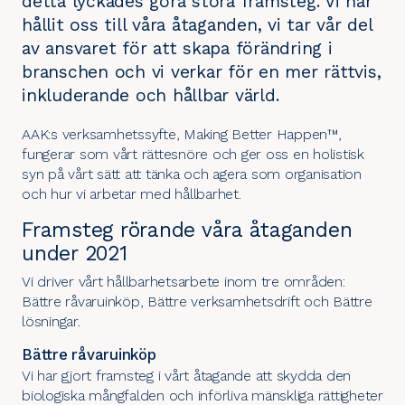
detta lyckades göra stora framsteg. Vi har
hållit oss till våra åtaganden, vi tar vår del
av ansvaret för att skapa förändring i
branschen och vi verkar för en mer rättvis,
inkluderande och hållbar värld.
AAK:s
verksamhetssyfte
, Making Better Happen™,
fungerar som vårt rättesnöre och ger oss en holistisk
syn på vårt sätt att tänka och agera som organisation
och hur vi arbetar med hållbarhet.
Framsteg rörande våra åtaganden
under 2021
Vi driver vårt hållbarhetsarbete inom tre områden:
Bättre råvaruinköp
,
Bättre verksamhetsdrift
och
Bättre
lösningar
.
Bättre råvaruinköp
Vi har gjort framsteg i vårt åtagande att skydda den
biologiska mångfalden och införliva mänskliga rättigheter