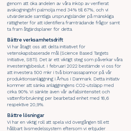
genom att öka andelen av våra inköp av verifierat
avskogningsfri
palmolja
med 34% till 67%, och vi
utvärderade samtliga ursprungsländer på mänskliga
rättigheter för att identifiera framträdande frågor samt
ta fram åtgärdsplaner för detta.
Bättre verksamhetsdrift
Vi har åtagit oss att delta initiativet för
vetenskapsbaserade mål (Science Based Targets
Initiative,
SBTi
). Det är ett viktigt steg som påverkar våra
investeringsbeslut. I februari 2022 bestämde vi oss för
att
investera 500 mkr i två biomassapannor på vår
produktionsanläggning i Århus
i Danmark. Detta initiativ
kommer att sänka anläggningens CO2-utsläpp med
cirka 90%. Vi sänkte även vår avfallsintensitet och
vattenförbrukning per bearbetad enhet med 18,6
respektive 20,9%.
Bättre lösningar
Vi har en viktig roll att spela vid övergången till ett
hållbart livsmedelssystem eftersom vi erbjuder