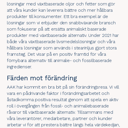
lösningar med växtbaserade oljor och fetter som gör
att våra kunder kan leverera bättre och mer hållbara
produkter till konsumenter. Ett bra exempel är de
lösningar som vi erbjuder den snabbväxande bransch
som fokuserar på att ersätta animaliskt baserade
produkter med växtbaserade alternativ. Under 2021 har
både våra
växtbaserade livsmedelslösningar
och våra
hållbara lösningar som används i
stearinljus
gjort stora
framsteg. Det visar på en positiv framtid för våra
förnybara alternativ till animalie- och fossilbaserade
ingredienser.
Färden mot förändring
AAK har kommit en bra bit på sin förändringsresa. Vi vill
vara en pådrivande faktor i förändringsarbetet och
åstadkomma positiva resultat genom att spela en aktiv
roll i övergången från fossil- och animaliebaserade
råvaror till växtbaserade alternativ. Tillsammans med
våra leverantörer, medarbetare, partner och kunder
arbetar vi för att prestera bättre längs hela värdekedjan,