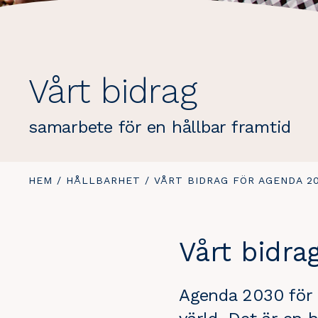
Vårt bidrag
samarbete för en hållbar framtid
DU
HEM
/
HÅLLBARHET
/
DU
VÅRT BIDRAG FÖR AGENDA 2
ÄR
ÄR
HÄR:
HÄR:
Vårt bidra
Agenda 2030 för h