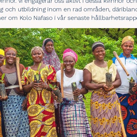
vinnor. Vi engagerar oss aktivt i dessa kvinnor oc
ing och utbildning inom en rad områden, däriblan
er om Kolo Nafaso i vår senaste
hållbarhetsrapp