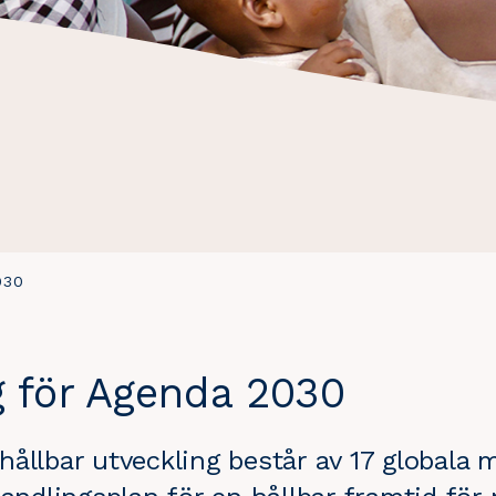
030
g för Agenda 2030
ållbar utveckling består av 17 globala m