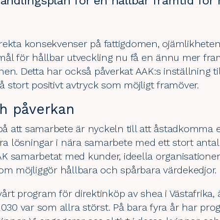
handlingsplan för en hållbar framtid fö
rekta konsekvenser på fattigdomen, ojämlikheten
mål för hållbar utveckling
nu få en ännu mer fram
en. Detta har också påverkat AAK:s inställning t
så stort positivt avtryck som möjligt framöver.
h påverkan
 på att samarbete är nyckeln till att åstadkomma e
ra lösningar i nära samarbete med ett stort antal 
K samarbetat med kunder, ideella organisationer
som möjliggör hållbara och spårbara värdekedjor.
 vårt program för direktinköp av
shea
i Västafrika
2030 var som allra störst. På bara fyra år har pr