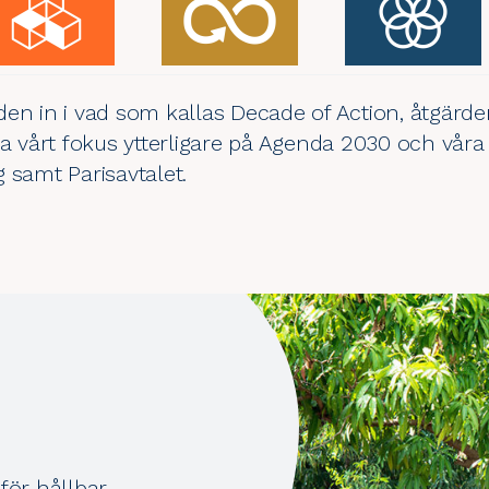
den in i vad som kallas Decade of Action, åtgärd
ka vårt fokus ytterligare på Agenda 2030 och våra 
g
samt
Parisavtalet
.
för hållbar