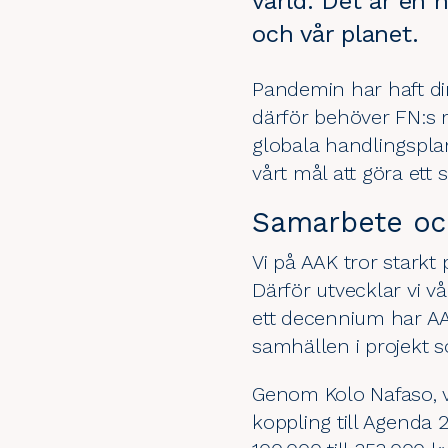
värld. Det är en 
och vår planet.
Pandemin har haft di
därför behöver
FN:s 
globala handlingsplan
vårt mål att göra ett 
Samarbete oc
Vi på AAK tror starkt
Därför utvecklar vi vå
ett decennium har AA
samhällen i projekt 
Genom
Kolo Nafaso
,
koppling till Agenda 