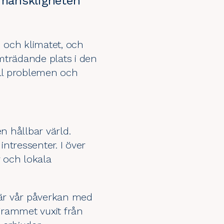
r mänskligheten
 och klimatet, och
trädande plats i den
ill problemen och
n hållbar värld.
intressenter. I över
 och lokala
, är vår påverkan med
ogrammet vuxit från