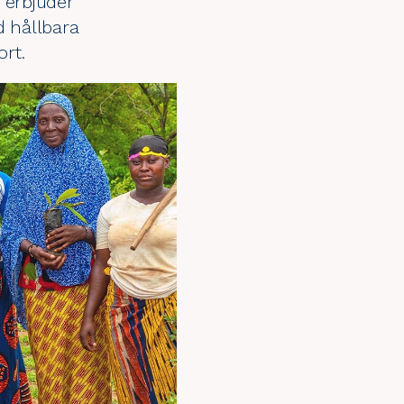
h erbjuder
d hållbara
ort
.