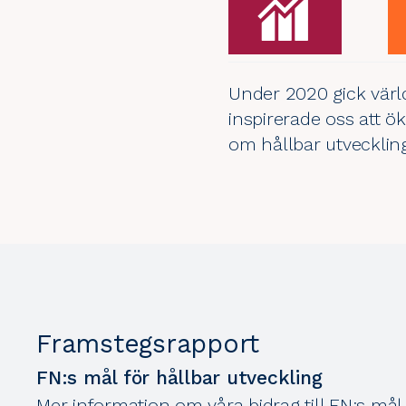
Under 2020 gick värl
inspirerade oss att ö
om hållbar utvecklin
Framstegsrapport
FN:s mål för hållbar utveckling
Mer information om våra bidrag till FN:s mål 