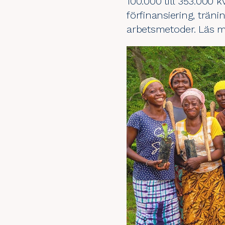
100.000 till 353.000 k
förfinansiering, trän
arbetsmetoder. Läs m