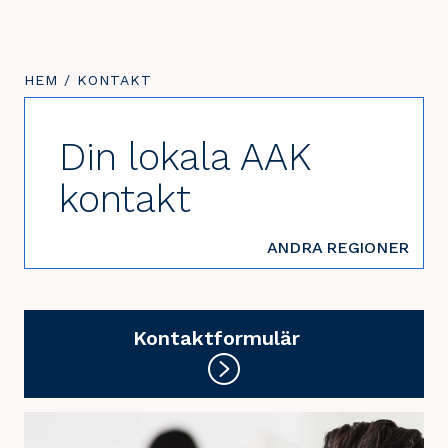
DU
HEM
/
DU
KONTAKT
ÄR
ÄR
HÄR:
HÄR:
Din lokala AAK
kontakt
ANDRA REGIONER
Kontaktformulär