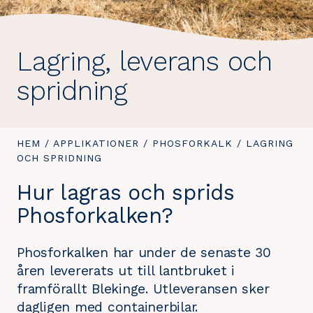
Lagring, leverans och
spridning
DU
HEM
/
APPLIKATIONER
/
PHOSFORKALK
/
DU
LAGRING
ÄR
OCH SPRIDNING
ÄR
HÄR:
HÄR:
Hur lagras och sprids
Phosforkalken?
Phosforkalken har under de senaste 30
åren levererats ut till lantbruket i
framförallt Blekinge. Utleveransen sker
dagligen med containerbilar.