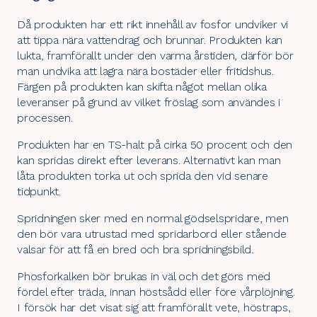
Då produkten har ett rikt innehåll av fosfor undviker vi
att tippa nära vattendrag och brunnar. Produkten kan
lukta, framförallt under den varma årstiden, därför bör
man undvika att lagra nära bostäder eller fritidshus.
Färgen på produkten kan skifta något mellan olika
leveranser på grund av vilket fröslag som användes i
processen.
Produkten har en TS-halt på cirka 50 procent och den
kan spridas direkt efter leverans. Alternativt kan man
låta produkten torka ut och sprida den vid senare
tidpunkt.
Spridningen sker med en normal gödselspridare, men
den bör vara utrustad med spridarbord eller stående
valsar för att få en bred och bra spridningsbild.
Phosforkalken bör brukas in väl och det görs med
fördel efter träda, innan höstsådd eller före vårplöjning.
I försök har det visat sig att framförallt vete, höstraps,