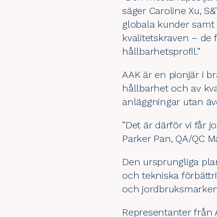
säger Caroline Xu, S&
globala kunder samt l
kvalitetskraven – de
hållbarhetsprofil.”
AAK är en pionjär i 
hållbarhet
och av kval
anläggningar utan äve
”Det är därför vi får
Parker Pan, QA/QC M
Den ursprungliga pla
och tekniska förbätt
och jordbruksmarken 
Representanter från