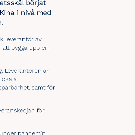
etsskäl börjat
 Kina i nivå med
n.
k leverantör av
ör att bygga upp en
g. Leverantören är
 lokala
 spårbarhet, samt för
veranskedjan för
m under pandemin”,