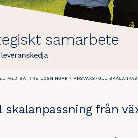
rategiskt samarbete
 leveranskedja
EL MED BÄTTRE LÖSNINGAR
/
DU
ANSVARSFULL SKALANPAS
ÄR
HÄR:
 skalanpassning från växt