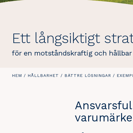
Ett långsiktigt st
för en motståndskraftig och hållbar
DU
HEM
/
HÅLLBARHET
/
BÄTTRE LÖSNINGAR
/
EXEMP
ÄR
HÄR:
Ansvarsfull
varumärke