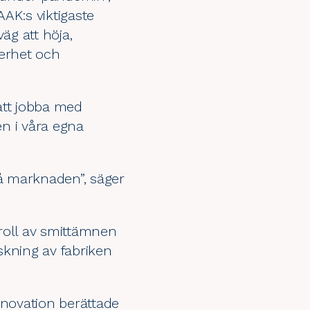
AK:s viktigaste
äg att höja,
kerhet och
att jobba med
en i våra egna
på marknaden”, säger
roll av smittämnen
skning av fabriken
novation
berättade