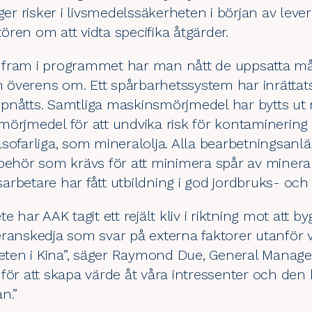
r risker i livsmedelssäkerheten i början av lev
ren om att vidta specifika åtgärder.
fram i programmet har man nått de uppsatta mål
överens om. Ett spårbarhetssystem har inrättats
pnåtts. Samtliga maskinsmörjmedel har bytts ut
mörjmedel för att undvika risk för kontaminer
sofarliga, som mineralolja. Alla bearbetningsanl
behör som krävs för att minimera spår av mineral
rbetare har fått utbildning i god jordbruks- och t
te har AAK tagit ett rejält kliv i riktning mot att
ranskedja som svar på externa faktorer utanför v
heten i Kina”, säger Raymond Due, General Manager
för att skapa värde åt våra intressenter och den 
n.”