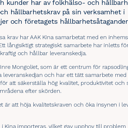
h kunder har av folkhälso- och hållbarh
 och hållbarhetskrav på sin verksamhet i
njer och företagets hållbarhetsåtagande
dessa krav har AAK Kina samarbetat med en inhems
tt långsiktigt strategiskt samarbete har inletts f
aftig och hållbar leveranskedja.
i Inre Mongoliet, som är ett centrum för rapsodlin
ra leveranskedjan och har ett tätt samarbete med
ör att säkerställa hög kvalitet, produktivitet och
områdena efter skörden.
är att höja kvalitetskraven och öka insynen i le
i Kina importeras, vilket gav upphov till proble