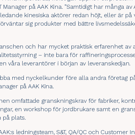
T Manager på AAK Kina. ”Samtidigt har många av A
edande kinesiska aktörer redan höjt, eller är på v
 förväntar sig produkter med bättre livsmedelssä
branschen och har mycket praktisk erfarenhet av 
itetsstyrning – inte bara för raffineringsprocess
n våra leverantörer i början av leveranskedjan.
 jobba med nyckelkunder före alla andra företag 
anager på AAK Kina.
nen omfattade granskningskrav för fabriker, kont
ringar, en workshop för jordbrukare samt en gran
på plats.
 AAK:s ledningsteam, S&T, QA/QC och
Customer In