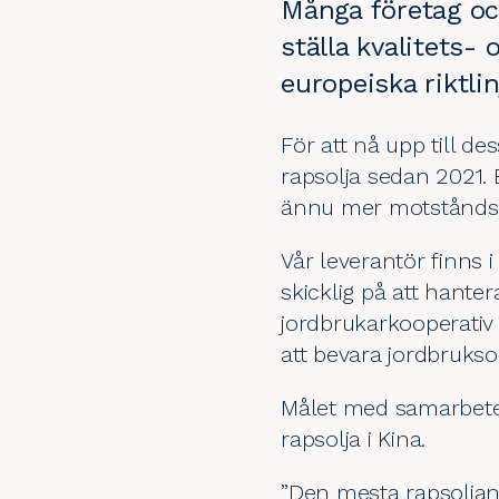
Många företag oc
ställa kvalitets-
europeiska riktli
För att nå upp till 
rapsolja
sedan 2021. E
ännu mer motståndskr
Vår leverantör finns 
skicklig på att hante
jordbrukarkooperativ f
att bevara jordbruks
Målet med samarbetet 
rapsolja i Kina.
”Den mesta rapsoljan 