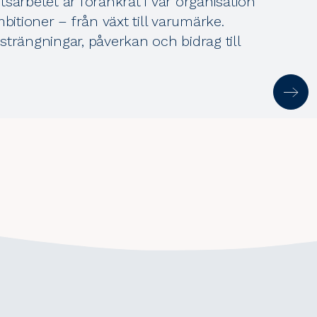
sarbetet är förankrat i vår organisation
tioner – från växt till varumärke.
nsträngningar, påverkan och bidrag till