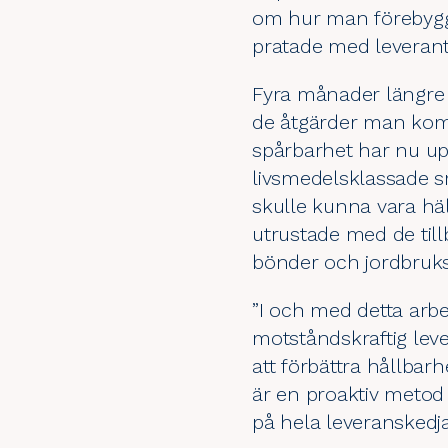
om hur man förebygge
pratade med leverantö
Fyra månader längre 
de åtgärder man kom 
spårbarhet har nu up
livsmedelsklassade s
skulle kunna vara häl
utrustade med de till
bönder och jordbruksa
”I och med detta arbe
motståndskraftig leve
att förbättra hållbar
är en proaktiv metod 
på hela leveranskedja