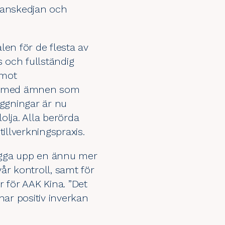
eranskedjan och
en för de flesta av
 och fullständig
 mot
ing med ämnen som
äggningar är nu
olja. Alla berörda
illverkningspraxis.
 bygga upp en ännu mer
år kontroll, samt för
 för AAK Kina. ”Det
har positiv inverkan