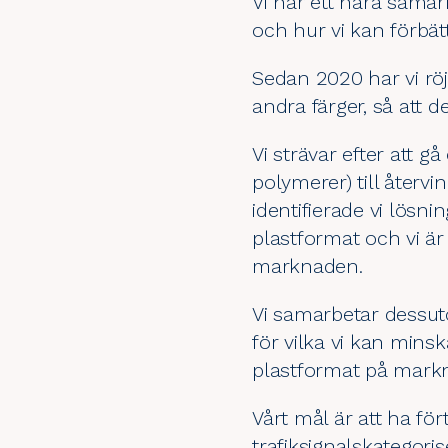
Vi har ett nära sama
och hur vi kan förbätt
Sedan 2020 har vi rö
andra färger, så att d
Vi strävar efter att 
polymerer) till återv
identifierade vi lösn
plastformat och vi är
marknaden.
Vi samarbetar dessut
för vilka vi kan mins
plastformat på mark
Vårt mål är att ha för
trafiksignalskategoris