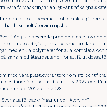
rbete med våra förpackningsleverantörer för att 
ra våra förpackningar enligt vår trafiksignalskate
jt undan all rödindexerad problemplast genom att
en har blivit helt återvinningsbar.
gå över från gulindexerade problemplaster (komple
inningsbara lösningar (enkla polymerer) där det är
ingar med enkla polymerer för alla komplexa och 
 på gång med åtgärdsplaner för att få ut dessa l
om med våra plastleverantörer om att identifier
ka plastinnehållet senast i slutet av 2022 och få 
naden under 2022 och 2023.
t över alla förpackningar under ”Återvinn” i
eringen från gult till grönt senast i slutet av 202