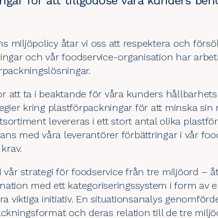
ngar för att tillgodose våra kunders beh
ens
miljöpolicy
åtar vi oss att respektera och förs
ningar och vår
foodservice
-organisation har arbet
rpackningslösningar.
ktor att ta i beaktande för våra kunders hållbarhe
tegier kring plastförpackningar för att minska sin
sortiment levereras i ett stort antal olika plastf
ans med våra leverantörer förbättringar i vår fo
 krav.
 vår strategi för foodservice från tre miljöord – 
ation med ett kategoriseringssystem i form av en t
ra viktiga initiativ. En situationsanalys genomförde
ackningsformat och deras relation till de tre milj