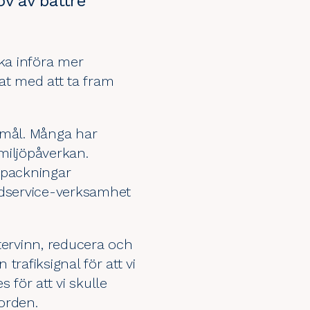
ov av bättre
öka införa mer
at med att ta fram
tsmål. Många har
 miljöpåverkan.
örpackningar
odservice-verksamhet
återvinn, reducera och
rafiksignal för att vi
s för att vi skulle
öorden.