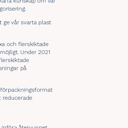
skaffa kunskap om var
gorisering.
 ge vår svarta plast
xa och flerskiktade
 möjligt. Under 2021
flerskiktade
ösningar på
a förpackningsformat
ut reducerade
2, införa återvunnet