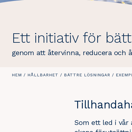
Ett initiativ för bät
genom att återvinna, reducera och 
DU
HEM
/
HÅLLBARHET
/
BÄTTRE LÖSNINGAR
/
EXEMP
ÄR
HÄR:
Tillhandah
Som ett led i vår 