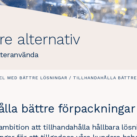
tre alternativ
återanvända
EL MED BÄTTRE LÖSNINGAR
/
DU
TILLHANDAHÅLLA BÄTTRE
ÄR
HÄR:
ålla bättre förpackningar
ambition att tillhandahålla hållbara lösni