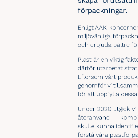
skapa förutsättni
förpackningar.
Enligt AAK-koncern
miljövänliga förpack
och erbjuda bättre fö
Plast är en viktig fa
därför utarbetat stra
Eftersom vårt produkt
genomför vi tillsamm
för att uppfylla dessa
Under 2020 utgick vi i
återanvänd – i kombin
skulle kunna identifie
förstå våra plastförp