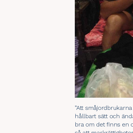
”Att småjordbrukarna 
hållbart sätt och ändå
bra om det finns en o
så att markrättigheter