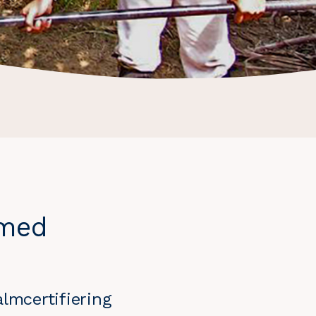
 med
lmcertifiering