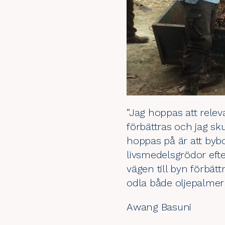
”Jag hoppas att rele
förbättras och jag sku
hoppas på är att bybo
livsmedelsgrödor efte
vägen till byn förbätt
odla både oljepalmer
Awang Basuni