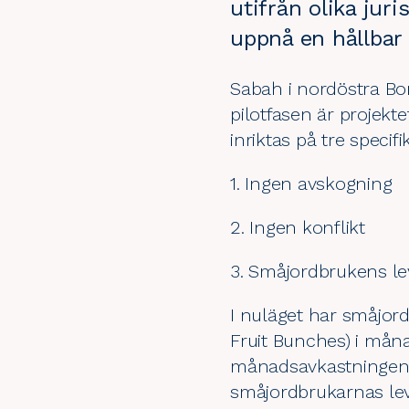
utifrån olika juri
uppnå en hållbar
Sabah i nordöstra Bo
pilotfasen är projekt
inriktas på tre specifi
1. Ingen avskogning
2. Ingen konflikt
3. Småjordbrukens le
I nuläget har småjord
Fruit Bunches) i mån
månadsavkastningen är
småjordbrukarnas lev