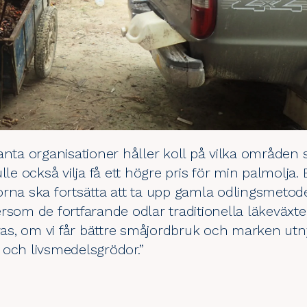
vanta organisationer håller koll på vilka område
lle också vilja få ett högre pris för min palmolja
rna ska fortsätta att ta upp gamla odlingsmetoder
rsom de fortfarande odlar traditionella läkeväxte
ras, om vi får bättre småjordbruk och marken utnytt
 och livsmedelsgrödor.”