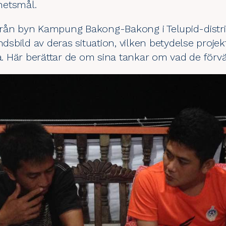
hetsmål.
rån byn Kampung Bakong-Bakong i Telupid-distrik
andsbild av deras situation, vilken betydelse proj
 Här berättar de om sina tankar om vad de förvän