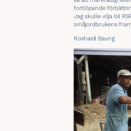
fortlöpande förbättr
Jag skulle vilja bli RS
småjordbrukens framt
Roshaidi Baung