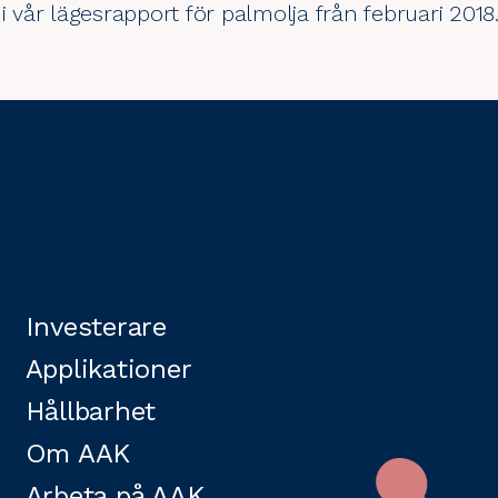
 i vår lägesrapport för palmolja från
februari 2018
Investerare
Applikationer
Hållbarhet
Om AAK
Arbeta på AAK