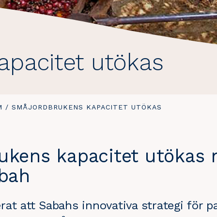
apacitet utökas
M
/
DU
SMÅJORDBRUKENS KAPACITET UTÖKAS
ÄR
HÄR:
ukens kapacitet utökas
abah
at att Sabahs innovativa strategi för pa