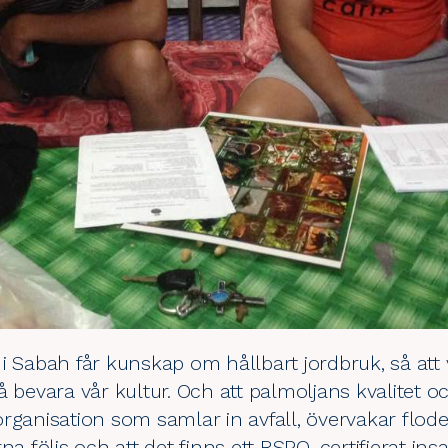
i Sabah får kunskap om hållbart jordbruk, så att 
 bevara vår kultur. Och att palmoljans kvalitet oc
rganisation som samlar in avfall, övervakar flod
na följs och att det finns ett RSPO-certifierat in