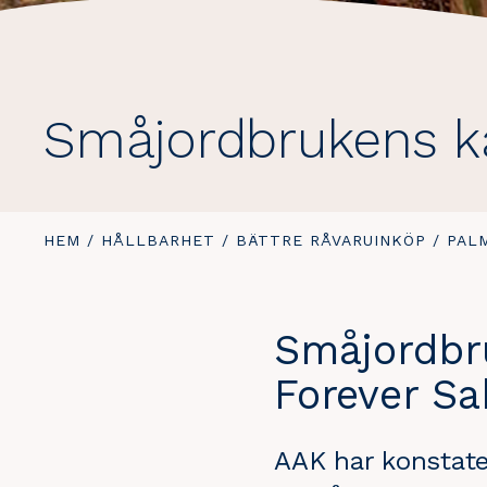
Småjordbrukens k
DU
HEM
/
HÅLLBARHET
/
BÄTTRE RÅVARUINKÖP
/
PAL
ÄR
HÄR:
Småjordbr
Forever S
AAK har konstater