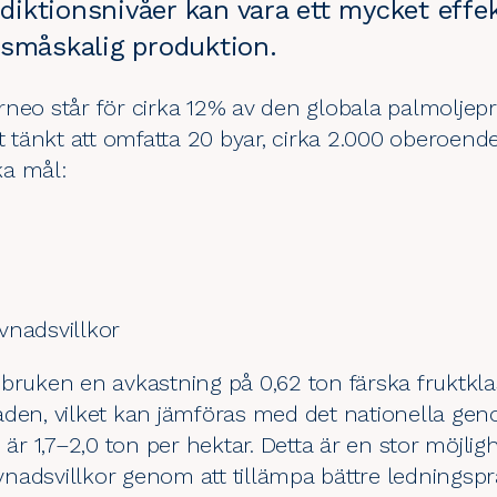
sdiktionsnivåer kan vara ett mycket effekt
 småskalig produktion.
rneo står för cirka 12% av den globala palmolje
et tänkt att omfatta 20 byar, cirka 2.000 oberoe
ka mål:
vnadsvillkor
bruken en avkastning på 0,62 ton färska fruktkla
aden, vilket kan jämföras med det nationella gen
 1,7–2,0 ton per hektar. Detta är en stor möjlighe
nadsvillkor genom att tillämpa bättre ledningspr