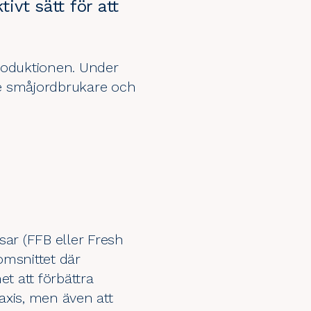
ivt sätt för att
produktionen. Under
nde småjordbrukare och
sar (FFB eller Fresh
omsnittet där
t att förbättra
axis, men även att