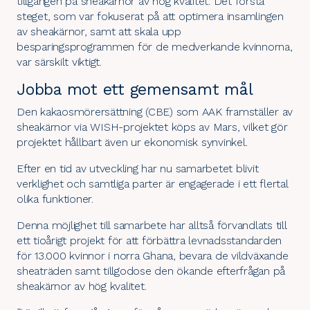
tillgången på
sheakärnor
av hög kvalitet. Det första
steget, som var fokuserat på att optimera insamlingen
av sheakärnor, samt att skala upp
besparingsprogrammen för de medverkande kvinnorna,
var särskilt viktigt.
Jobba mot ett gemensamt mål
Den kakaosmörersättning (CBE) som AAK framställer av
sheakärnor via WISH-projektet köps av Mars, vilket gör
projektet hållbart även ur ekonomisk synvinkel.
Efter en tid av utveckling har nu samarbetet blivit
verklighet och samtliga parter är engagerade i ett flertal
olika funktioner.
Denna möjlighet till samarbete har alltså förvandlats till
ett tioårigt projekt för att förbättra levnadsstandarden
för 13.000 kvinnor i norra Ghana, bevara de vildväxande
sheaträden samt tillgodose den ökande efterfrågan på
sheakärnor av hög kvalitet.