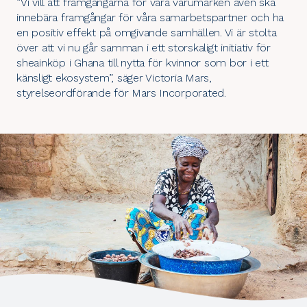
”Vi vill att framgångarna för våra varumärken även ska
innebära framgångar för våra samarbetspartner och ha
en positiv effekt på omgivande samhällen. Vi är stolta
över att vi nu går samman i ett storskaligt initiativ för
sheainköp i Ghana till nytta för kvinnor som bor i ett
känsligt ekosystem”, säger Victoria Mars,
styrelseordförande för Mars Incorporated.