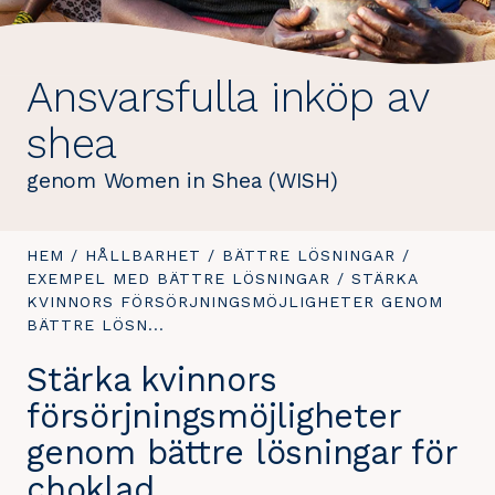
Ansvarsfulla inköp av
shea
genom Women in Shea (WISH)
DU
HEM
/
HÅLLBARHET
/
BÄTTRE LÖSNINGAR
/
ÄR
EXEMPEL MED BÄTTRE LÖSNINGAR
/
DU
STÄRKA
HÄR:
KVINNORS FÖRSÖRJNINGSMÖJLIGHETER GENOM
ÄR
BÄTTRE LÖSN...
HÄR:
Stärka kvinnors
försörjningsmöjligheter
genom bättre lösningar för
choklad