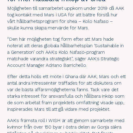
Möjligheten till samarbetet uppkom under 2019 då AAK
tog kontakt med Mars i USA för att bättre förstå hur
vårt hållbarhetsprogram för shea – Kolo Nafaso –
skulle kunna skapa mervärde för Mars.
“Den här möjligheten tog form efter att Mars hade
noterat att deras globala hållbarhetsplan ‘Sustainable in
a Generation’ och AAK:s Kolo Nafaso-program
matchade varandra strategiskt”, säger AAK:s Strategic
Account Manager Adriano Barrichello.
Efter detta hölls ett möte i Ghana där AAK, Mars och ett
antal andra intressenter träffades för att diskutera om
var de bästa affärsmöjligheterna fanns. Tack vare det
starka intresset för ansvarsfulla och hållbara inköp som
de som arbetat fram projektets omfattning visade upp,
inspirerades Mars till att gå vidare med projektet.
AAK:s främsta roll i WISH är att genom samarbete med
kvinnor från över 150 byar i östra delen av Gonja säkra